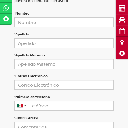
pondrá en contacto con usted.
Cot
*Nombre
Pru
Cita
*Apellido
Ubi
Cerr
*Apellido Materno
*Correo Electrónico
*Número de teléfono
Comentarios: