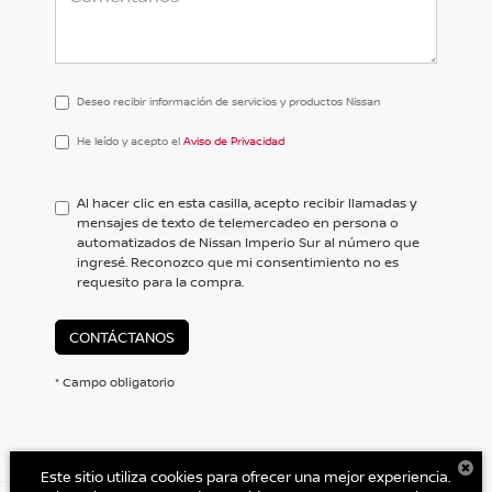
Deseo recibir información de servicios y productos Nissan
He
He leído y acepto el
Aviso de Privacidad
leído
y
acepto
Al hacer clic en esta casilla, acepto recibir llamadas y
el
mensajes de texto de telemercadeo en persona o
<a
automatizados de Nissan Imperio Sur al número que
href='/privacy.aspx'
ingresé. Reconozco que mi consentimiento no es
target='_blank'>Aviso
requesito para la compra.
de
Privacidad</a>
CONTÁCTANOS
* Campo obligatorio
Este sitio utiliza cookies para ofrecer una mejor experiencia.