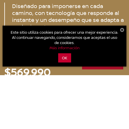
Diseñado para imponerse en cada
camino, con tecnología que responde al
instante y un desempeño que se adapta a
cualquier reto.
Este sitio utiliza cookies para ofrecer una mejor experiencia.
Al continuar navegando, consideramos que aceptas el uso
181 HP
180 LB-PIE
Motor 2.5L
de cookies.
Más información
Potencia
Torque
4 cilindros
OK
PRECIO ESPECIAL DESDE:
CHATEAR AHORA
$569,990
Cotízalo
Descargar catálogo