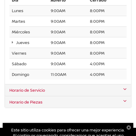
Día
Abierto
Cerrado
Lunes
9:00AM
8:00PM
Martes
9:00AM
8:00PM
Miércoles
9:00AM
8:00PM
Jueves
9:00AM
8:00PM
Viernes
9:00AM
8:00PM
Sábado
9:00AM
4:00PM
Domingo
11:00AM
4:00PM
Horario de Servicio
Horario de Piezas
Este sitio utiliza cookies para ofrecer una mejor experiencia.
Al continuar navegando, consideramos que aceptas el uso