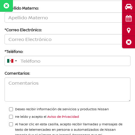
Pru
*Apellido Materno:
Cita
Ubi
*Correo Electrónico:
Cerr
*Teléfono:
Comentarios:
Deseo recibir información de servicios y productos Nissan
He leído y acepto el
Aviso de Privacidad
Al hacer clic en esta casilla, acepto recibir llamadas y mensajes de
texto de telemercadeo en persona o automatizados de Nissan
Imperio Sur al número que ingresé. Reconozco que mi