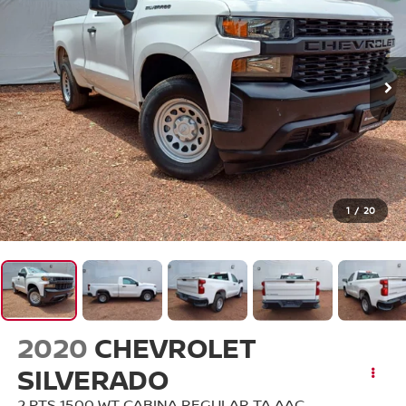
1
/
20
2020
CHEVROLET
SILVERADO
2 PTS 1500 WT CABINA REGULAR TA AAC