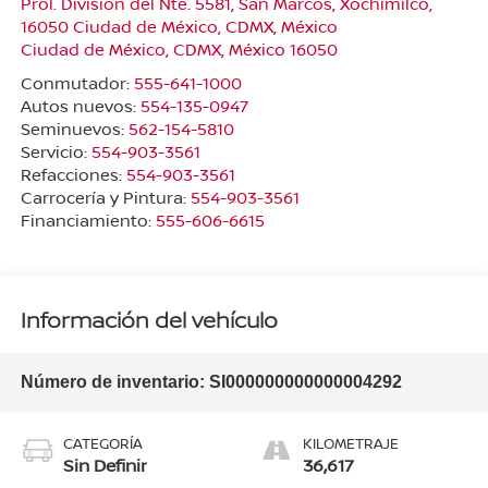
Prol. División del Nte. 5581, San Marcos, Xochimilco,
16050 Ciudad de México, CDMX, México
Ciudad de México
,
CDMX
, México
16050
Conmutador:
555-641-1000
Autos nuevos:
554-135-0947
Seminuevos:
562-154-5810
Servicio:
554-903-3561
Refacciones:
554-903-3561
Carrocería y Pintura:
554-903-3561
Financiamiento:
555-606-6615
Información del vehículo
Número de inventario:
SI000000000000004292
CATEGORÍA
KILOMETRAJE
Sin Definir
36,617