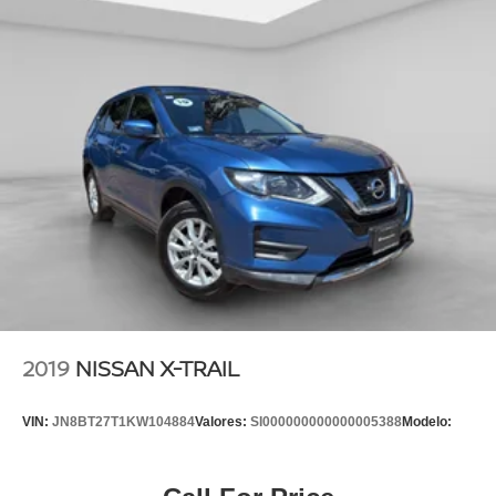
2019
NISSAN X-TRAIL
VIN:
JN8BT27T1KW104884
Valores:
SI000000000000005388
Modelo: