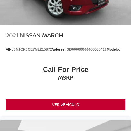
2021
NISSAN MARCH
VIN:
3N1CK3CE7ML215872
Valores:
SI000000000000005418
Modelo:
Call For Price
MSRP
VER VEHÍCULO