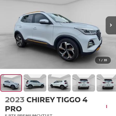
1
/
35
2023
CHIREY TIGGO 4
PRO
5 PTS PREMIUMCVT1.5T