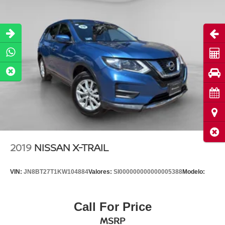
Abri
Cot
Pru
Cita
Ubi
Cerr
2019
NISSAN X-TRAIL
VIN:
JN8BT27T1KW104884
Valores:
SI000000000000005388
Modelo:
Call For Price
MSRP