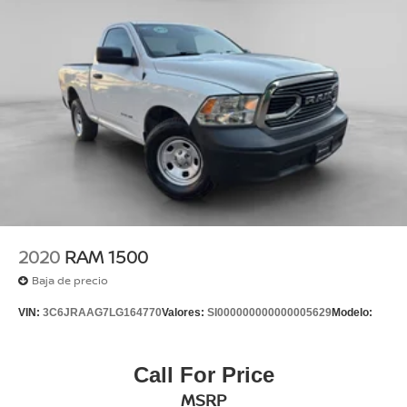
2020
RAM 1500
Baja de precio
VIN:
3C6JRAAG7LG164770
Valores:
SI000000000000005629
Modelo:
Call For Price
MSRP