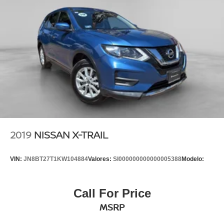
2019
NISSAN X-TRAIL
VIN:
JN8BT27T1KW104884
Valores:
SI000000000000005388
Modelo:
Call For Price
MSRP