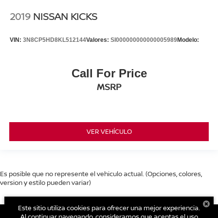
2019
NISSAN KICKS
VIN:
3N8CP5HD8KL512144
Valores:
SI000000000000005989
Modelo:
Call For Price
MSRP
VER VEHÍCULO
Es posible que no represente el vehiculo actual. (Opciones, colores,
version y estilo pueden variar)
Este sitio utiliza cookies para ofrecer una mejor experiencia.
Al continuar navegando, consideramos que aceptas el uso