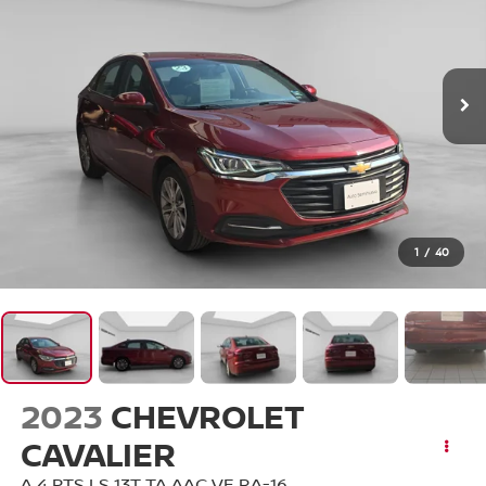
1
/
40
2023
CHEVROLET
CAVALIER
A 4 PTS LS 13T TA AAC VE RA-16