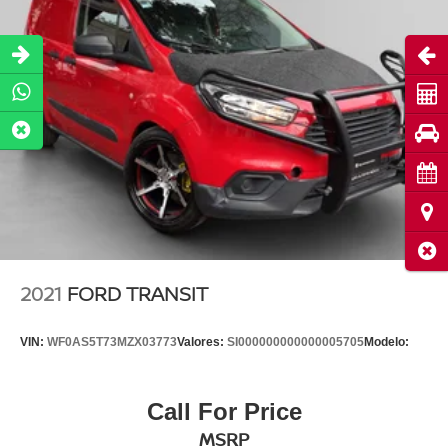
Abri
Cot
Pru
Cita
Ubi
Cerr
2021
FORD TRANSIT
VIN:
WF0AS5T73MZX03773
Valores:
SI000000000000005705
Modelo:
Call For Price
MSRP