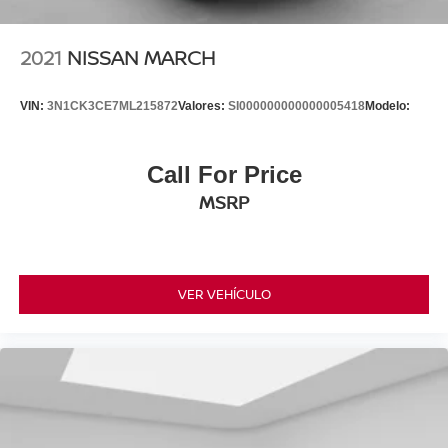
2021
NISSAN MARCH
VIN:
3N1CK3CE7ML215872
Valores:
SI000000000000005418
Modelo:
Call For Price
MSRP
VER VEHÍCULO