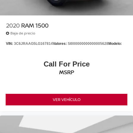
2020
RAM 1500
Baja de precio
VIN:
3C6JRAAG5LG167814
Valores:
SI000000000000005628
Modelo:
Call For Price
MSRP
VER VEHÍCULO