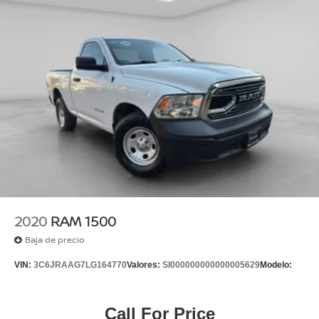
2020
RAM 1500
Baja de precio
VIN:
3C6JRAAG7LG164770
Valores:
SI000000000000005629
Modelo:
Call For Price