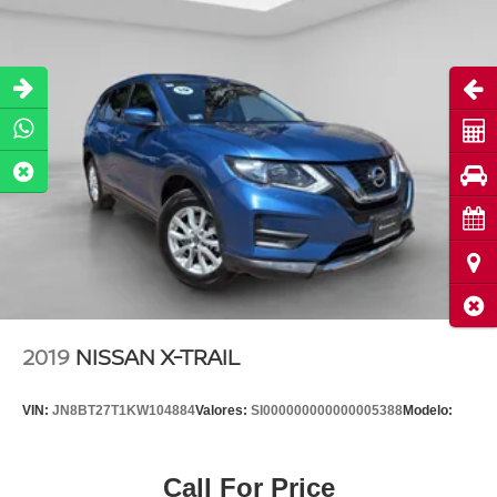
Abri
Cot
Pru
Cita
Ubi
Cerr
2019
NISSAN X-TRAIL
VIN:
JN8BT27T1KW104884
Valores:
SI000000000000005388
Modelo:
Call For Price