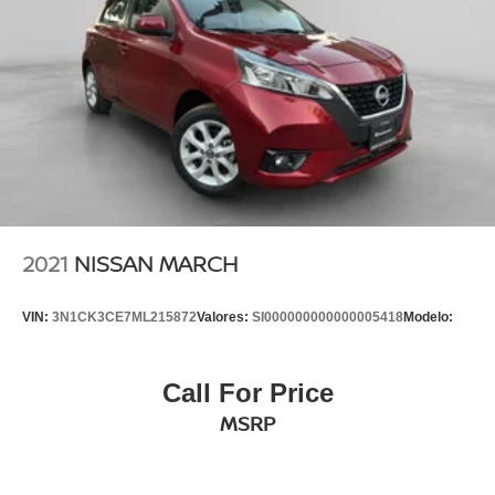
2021
NISSAN MARCH
VIN:
3N1CK3CE7ML215872
Valores:
SI000000000000005418
Modelo:
Call For Price
MSRP