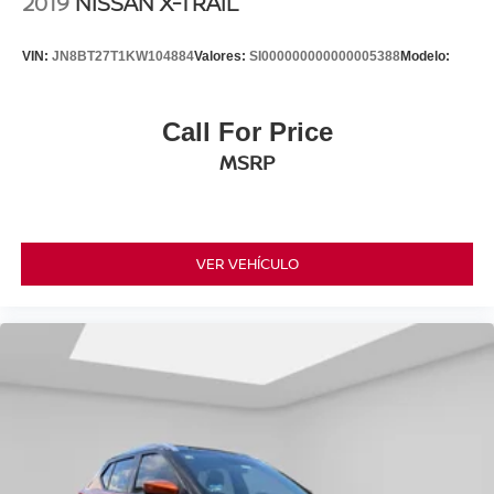
2019
NISSAN X-TRAIL
VIN:
JN8BT27T1KW104884
Valores:
SI000000000000005388
Modelo:
Call For Price
MSRP
VER VEHÍCULO