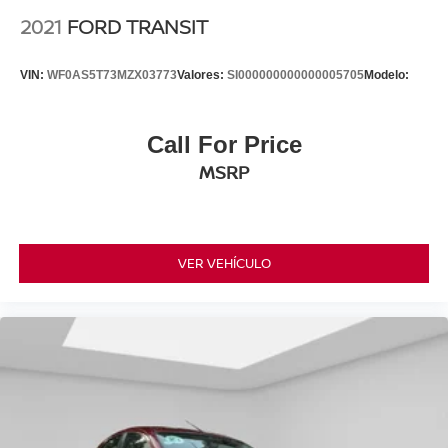
2021
FORD TRANSIT
VIN:
WF0AS5T73MZX03773
Valores:
SI000000000000005705
Modelo:
Call For Price
MSRP
VER VEHÍCULO