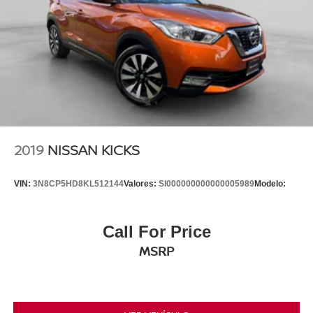
2019
NISSAN KICKS
VIN:
3N8CP5HD8KL512144
Valores:
SI000000000000005989
Modelo:
Call For Price
MSRP