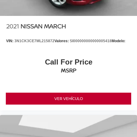
2021
NISSAN MARCH
VIN:
3N1CK3CE7ML215872
Valores:
SI000000000000005418
Modelo:
Call For Price
MSRP
VER VEHÍCULO