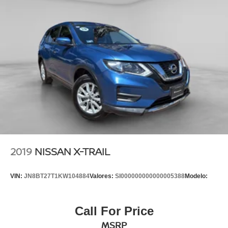
2019
NISSAN X-TRAIL
VIN:
JN8BT27T1KW104884
Valores:
SI000000000000005388
Modelo:
Call For Price
MSRP