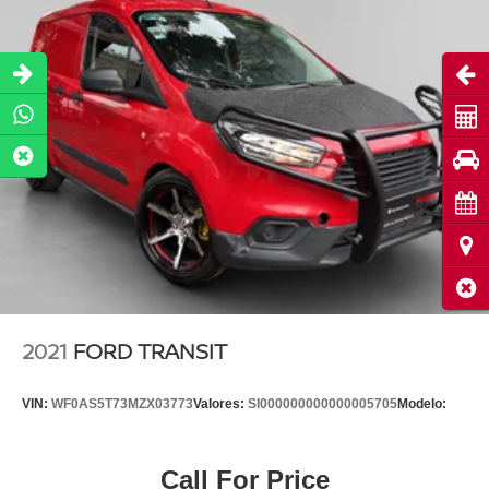
Abri
Cot
Pru
Cita
Ubi
Cerr
2021
FORD TRANSIT
VIN:
WF0AS5T73MZX03773
Valores:
SI000000000000005705
Modelo:
Call For Price