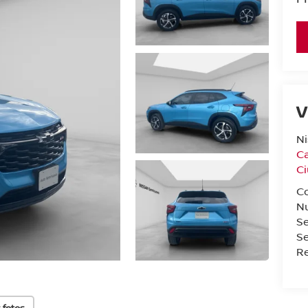
V
N
Ca
C
C
N
S
Se
Re
 fotos