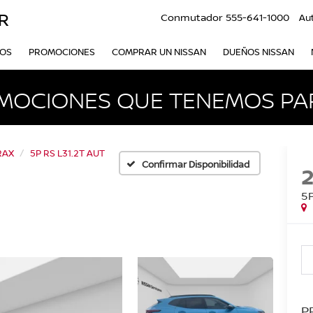
R
Conmutador
555-641-1000
Au
VOS
PROMOCIONES
COMPRAR UN NISSAN
DUEÑOS NISSAN
MOCIONES QUE TENEMOS PAR
RAX
5P RS L31.2T AUT
Confirmar Disponibilidad
5P
P