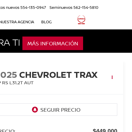
tos nuevos
554-135-0947
Seminuevos
562-154-5810
NUESTRA AGENCIA
BLOG
A TI
MÁS INFORMACIÓN
2025
CHEVROLET TRAX
 RS L31.2T AUT
RECIO:
$449,000