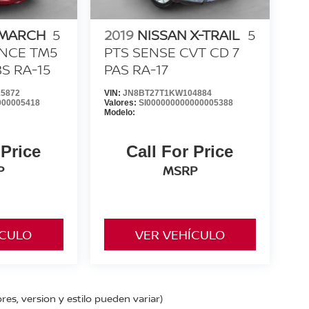
 MARCH
5
2019
NISSAN X-TRAIL
5
ANCE TM5
PTS SENSE CVT CD 7
S RA-15
PAS RA-17
5872
VIN:
JN8BT27T1KW104884
000005418
Valores:
SI000000000000005388
Modelo:
 Price
Call For Price
P
MSRP
ÍCULO
VER VEHÍCULO
res, version y estilo pueden variar)