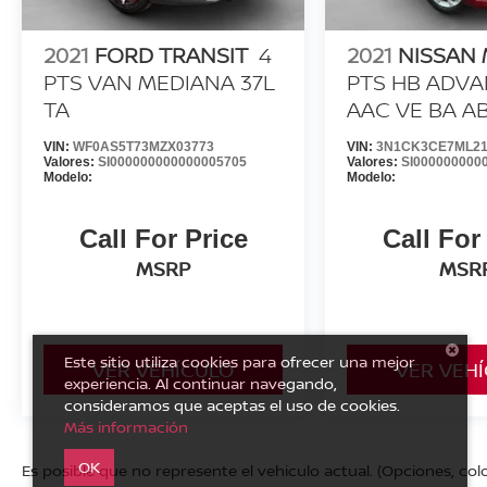
2021
FORD TRANSIT
4
2021
NISSAN
PTS VAN MEDIANA 37L
PTS HB ADV
TA
AAC VE BA AB
VIN:
WF0AS5T73MZX03773
VIN:
3N1CK3CE7ML21
Valores:
SI000000000000005705
Valores:
SI000000000
Modelo:
Modelo:
Call For Price
Call For
MSRP
MSR
Este sitio utiliza cookies para ofrecer una mejor
VER VEHÍCULO
VER VEH
experiencia. Al continuar navegando,
consideramos que aceptas el uso de cookies.
Más información
OK
Es posible que no represente el vehiculo actual. (Opciones, colo