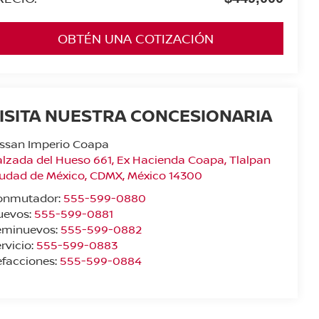
OBTÉN UNA COTIZACIÓN
ISITA NUESTRA CONCESIONARIA
issan Imperio Coapa
lzada del Hueso 661, Ex Hacienda Coapa, Tlalpan
iudad de México
,
CDMX
, México
14300
onmutador:
555-599-0880
uevos:
555-599-0881
eminuevos:
555-599-0882
rvicio:
555-599-0883
facciones:
555-599-0884