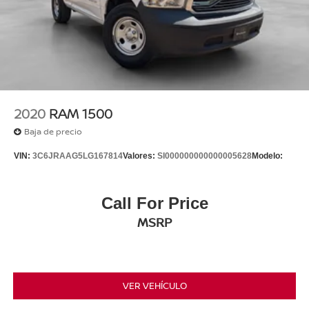
2020
RAM 1500
Baja de precio
VIN:
3C6JRAAG5LG167814
Valores:
SI000000000000005628
Modelo:
Call For Price
MSRP
VER VEHÍCULO