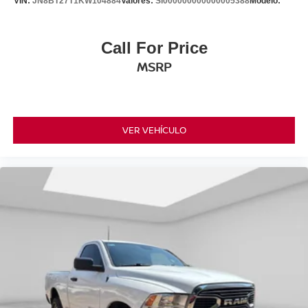
VIN:
JN8BT27T1KW104884
Valores:
SI000000000000005388
Modelo:
Call For Price
MSRP
VER VEHÍCULO