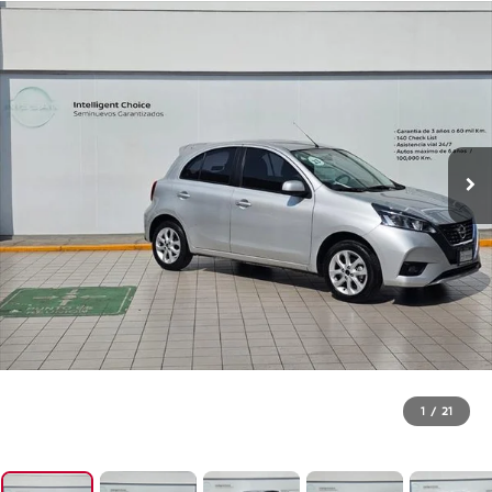
1
/
21