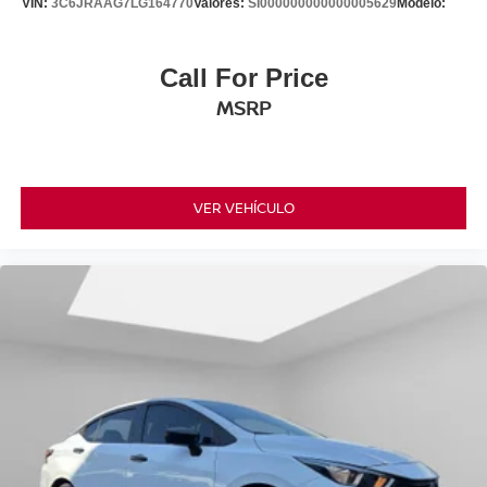
VIN:
3C6JRAAG7LG164770
Valores:
SI000000000000005629
Modelo:
Call For Price
MSRP
VER VEHÍCULO