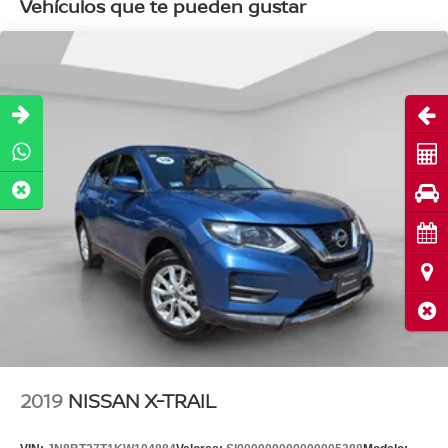
Vehículos que te pueden gustar
Abri
Cot
Pru
Cita
Ubi
Cerr
2019
NISSAN X-TRAIL