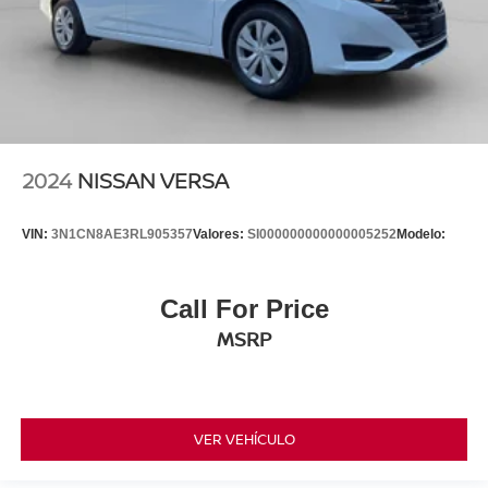
2024
NISSAN VERSA
VIN:
3N1CN8AE3RL905357
Valores:
SI000000000000005252
Modelo:
Call For Price
MSRP
VER VEHÍCULO